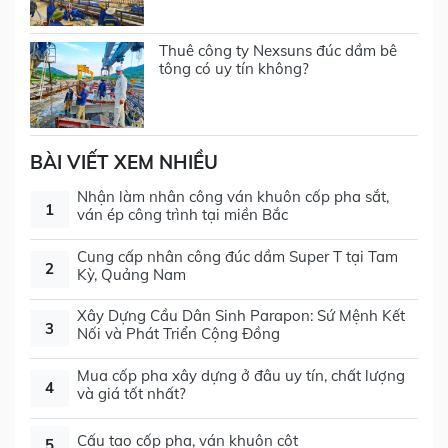
Thuê công ty Nexsuns đúc dầm bê
tông có uy tín không?
BÀI VIẾT XEM NHIỀU
Nhận làm nhân công ván khuôn cốp pha sắt,
1
ván ép công trình tại miền Bắc
Cung cấp nhân công đúc dầm Super T tại Tam
2
Kỳ, Quảng Nam
Xây Dựng Cầu Dân Sinh Parapon: Sứ Mệnh Kết
3
Nối và Phát Triển Cộng Đồng
Mua cốp pha xây dựng ở đâu uy tín, chất lượng
4
và giá tốt nhất?
Cấu tạo cốp pha, ván khuôn cột
5