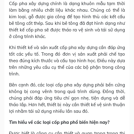
Cốp pha xây dựng chính là dạng khuôn mẫu tạm thời
làm bằng nhiều chất liệu khác nhau. Chúng có thể là
kim loại, gỗ được gia công để tạo hình thù các kết cấu
bê tông cốt thép. Sau khi bê tông đã đạt hình dạng như
thiết kế cốp pha sẽ được tháo ra vệ sinh và tái sử dụng
ở công trình khác.
Khi thiết kế và sản xuất cốp pha xây dựng cần đáp ứng
tốt các yếu tố. Trong đó đơn vị sản xuất phải chế tạo
theo đúng kích thước và cấu tạo hình học. Điều này dựa
trên những yêu cầu cụ thể của các bộ phận trong công
trình.
Bên cạnh đó, các loại cốp pha xây dựng phải bền cứng
không bị cong vênh trong quá trình dùng. Đồng thời,
chúng phải đáp ứng tiêu chí gọn nhẹ, tiện dụng và dễ
tháo lắp. Hơn hết, thiết bị này cần thiết kế vệ sinh thuận
lợi nhằm tái sử dụng nhiều lần sau đó.
Tìm hiểu về các loại cốp pha phổ biến hiện nay?
Được biết là công cụ cần thiết và quan trọng trong thi