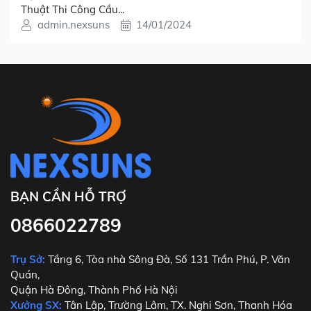
Thuật Thi Công Cầu...
admin.nexsuns
14/01/2024
BẠN CẦN HỖ TRỢ
0866022789
Trụ Sở:
Tầng 6, Tòa nhà Sông Đà, Số 131 Trần Phú, P. Văn
Quán,
Quận Hà Đông, Thành Phố Hà Nội
Xưởng SX:
Tân Lập, Trường Lâm, TX. Nghi Sơn, Thanh Hóa