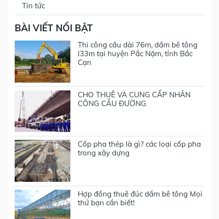
Tin tức
BÀI VIẾT NỔI BẬT
Thi công cầu dài 76m, dầm bê tông
I33m tại huyện Pắc Nặm, tỉnh Bắc
Cạn
CHO THUÊ VÀ CUNG CẤP NHÂN
CÔNG CẦU ĐƯỜNG
Cốp pha thép là gì? các loại cốp pha
trong xây dựng
Hợp đồng thuê đúc dầm bê tông Mọi
thứ bạn cần biết!