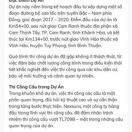
Đặc Điểm Dự Án
Dự án này nằm trong kế hoạch đầu tư xây dựng một số
đoạn đường bộ cao tốc trên tuyến Bắc – Nam phía
Đông, giai đoạn 2017 – 2020. Điểm đầu của dự án là
Km54+00, sau nút giao Cam Ranh thuộc địa phận xã
Cam Thịnh Tây, TP. Cam Ranh, tỉnh Khánh Hòa, và kết
thúc tại Km134+00, trước nút giao Vĩnh Hảo thuộc xã
Vĩnh Hảo, huyện Tuy Phong, tỉnh Bình Thuận.
Quá trình thi công dự án đã gặp không ít thách thức, từ
việc đảm bảo chất lượng công trình trong điều kiện thời
tiết khắc nghiệt đến việc thi công qua các khu dân cư,
bảo vệ môi trường và cảnh quan tự nhiên.
Thi Công Cầu trong Dự Án
Trong khuôn khổ dự án, việc thi công các cầu là một
phần quan trọng, đòi hỏi kỹ thuật cao và sự cẩn thận
trong từng bước thực hiện. Nexsuns, một công ty hàng
đầu trong lĩnh vực thi công cầu, đã đảm nhận trách
nhiệm thi công cầu vượt TL709B – một trong những cầu
quan trọng của dự án.