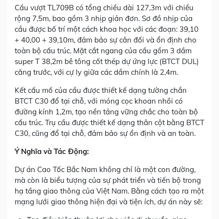
Cầu vượt TL709B có tổng chiều dài 127,3m với chiều
rộng 7,5m, bao gồm 3 nhịp giản đơn. Sơ đồ nhịp của
cầu được bố trí một cách khoa học với các đoạn: 39,10
+ 40,00 + 39,10m, đảm bảo sự cân đối và ổn định cho
toàn bộ cấu trúc. Mặt cắt ngang của cầu gồm 3 dầm
super T 38,2m bê tông cốt thép dự ứng lực (BTCT DUL)
căng trước, với cự ly giữa các dầm chính là 2,4m.
Kết cấu mố của cầu được thiết kế dạng tường chắn
BTCT C30 đổ tại chỗ, với móng cọc khoan nhồi có
đường kính 1,2m, tạo nền tảng vững chắc cho toàn bộ
cấu trúc. Trụ cầu được thiết kế dạng thân cột bằng BTCT
C30, cũng đổ tại chỗ, đảm bảo sự ổn định và an toàn.
Ý Nghĩa và Tác Động:
Dự án Cao Tốc Bắc Nam không chỉ là một con đường,
mà còn là biểu tượng của sự phát triển và tiến bộ trong
hạ tầng giao thông của Việt Nam. Bằng cách tạo ra một
mạng lưới giao thông hiện đại và tiện ích, dự án này sẽ: